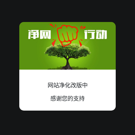
115044214
11
殺
小单
错
4+1+6=11
115044213
13
殺
大双
中
8+1+4=13
115044212
13
殺
大单
中
5+1+7=13
115044211
14
殺
大单
中
4+2+8=14
115044210
10
殺
小单
中
1+1+8=10
网站净化改版中
115044209
15
殺
小单
中
7+5+3=15
感谢您的支持
115044208
殺
大双
错
9+4+9=22
22
115044207
16
殺
小单
中
6+9+1=16