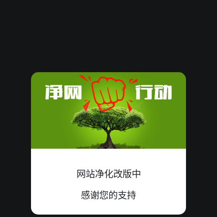
08070232
14
双
中
2+9+3=14
08070231
06
单
错
1+1+4=06
08070230
10
双
中
7+3+0=10
08070229
03
单
中
1+2+0=03
08070228
11
单
中
0+8+3=11
08070227
12
单
错
6+1+5=12
08070226
09
双
错
5+1+3=09
网站净化改版中
08070225
17
单
中
6+7+4=17
感谢您的支持
08070224
08
双
中
4+2+2=08