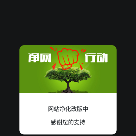
08081416
07
大
错
2+3+2=07
08081415
14
小
错
4+8+2=14
08081414
11
大
错
4+0+7=11
08081413
13
大
错
2+8+3=13
08081412
07
双
错
3+3+1=07
08081411
20
大
中
9+6+5=20
08081410
16
小
错
8+3+5=16
网站净化改版中
08081409
15
小
错
9+3+3=15
感谢您的支持
08081408
15
双
错
9+0+6=15