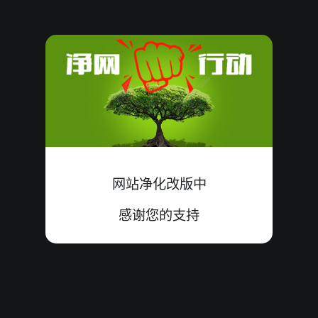
3467469
18
大单
小双
错
5+8+5=18
3467468
15
大单
小双
中
4+8+3=15
3467467
18
小双
大单
错
4+6+8=18
3467466
11
大单
小双
错
4+0+7=11
3467465
大双
小单
中
2+1+0=03
03
网站净化改版中
3467464
大单
小双
错
0+1+4=05
感谢您的支持
05
3467463
21
小双
大单
中
8+9+4=21
3467462
大单
小双
中
8+9+8=25
25