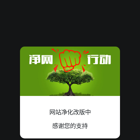
61404
06
殺
大单
中
1+3+2=06
61403
12
殺
大单
中
0+5+7=12
61402
12
殺
大双
中
8+0+4=12
61401
07
殺
大双
中
5+2+0=07
61400
11
殺
小双
中
3+3+5=11
61399
12
殺
小双
错
2+9+1=12
61398
20
殺
大单
中
8+4+8=20
网站净化改版中
61397
16
殺
大双
错
4+3+9=16
感谢您的支持
61396
13
殺
大双
中
2+6+5=13