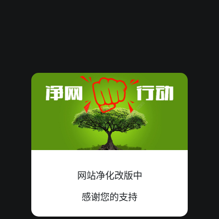
08060639
19
小
单
中
8+2+9=19
08060638
20
小
单
错
7+8+5=20
08060637
13
大
单
中
9+3+1=13
08060636
18
小
双
中
6+7+5=18
08060635
16
大
双
中
6+8+2=16
08060634
07
小
单
中
4+0+3=07
08060633
23
大
单
中
8+7+8=23
网站净化改版中
08060632
14
大
单
中
8+3+3=14
感谢您的支持
08060631
07
小
单
中
1+0+6=07