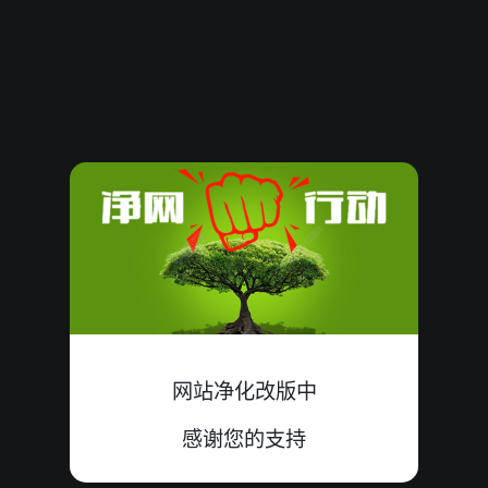
08081096
12
大
双
中
1+4+7=12
08081095
11
小
双
中
8+0+3=11
08081094
08
大
单
错
1+3+4=08
08081093
18
大
双
中
7+9+2=18
08081092
11
小
双
中
1+6+4=11
08081091
09
小
单
中
1+7+1=09
08081090
11
大
双
错
5+0+6=11
网站净化改版中
08081089
20
小
单
错
9+8+3=20
感谢您的支持
08081088
11
小
双
中
2+8+1=11